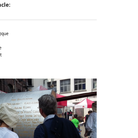
cle:
ique
e
t